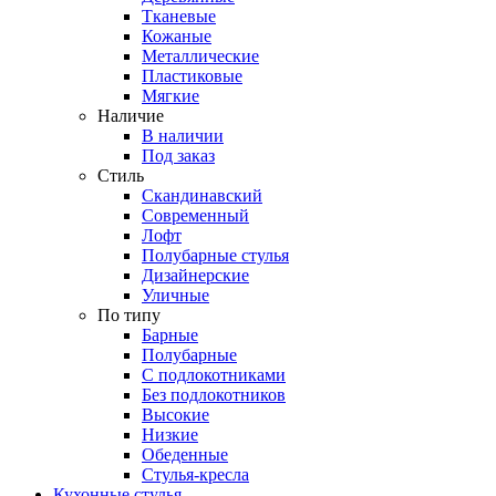
Тканевые
Кожаные
Металлические
Пластиковые
Мягкие
Наличие
В наличии
Под заказ
Стиль
Скандинавский
Современный
Лофт
Полубарные стулья
Дизайнерские
Уличные
По типу
Барные
Полубарные
С подлокотниками
Без подлокотников
Высокие
Низкие
Обеденные
Стулья-кресла
Кухонные стулья