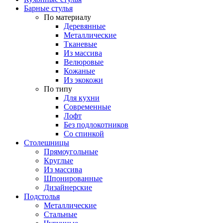
Барные стулья
По материалу
Деревянные
Металлические
Тканевые
Из массива
Велюровые
Кожаные
Из экокожи
По типу
Для кухни
Современные
Лофт
Без подлокотников
Со спинкой
Столешницы
Прямоугольные
Круглые
Из массива
Шпонированные
Дизайнерские
Подстолья
Металлические
Стальные