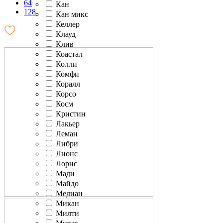
64
Кан
128
Кан микс
Келлер
Клауд
Клив
Коастал
Колли
Комфи
Коралл
Корсо
Косм
Кристин
Лакьер
Леман
Либри
Лионс
Лорис
Мади
Майдо
Медиан
Микан
Милти