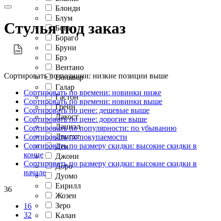
Блонди
Блум
Стулья под заказ
Бони
Бораго
Бруни
Брэ
Вентано
Сортировать по позиции: низкие позиции выше
Вольвер
Галар
Сортировать по времени: новинки ниже
Гастон
Сортировать по времени: новинки выше
Грейн
Сортировать по цене: дешевые выше
Дакост
Сортировать по цене: дорогие выше
Даниэл
Сортировать по популярности: по убыванию
Двигхт
Сортировать по покупаемости
Сортировать по размеру скидки: высокие скидки в
Ден
конце
Джони
Сортировать по размеру скидки: высокие скидки в
Доро
начале
Дуомо
Еирилл
36
Жозен
Зеро
16
32
Калан