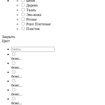
шпон
Дерево
Ткань
Эко-кожа
Ротанг
Роуп Плетеные
Пластик
Закрыть
Цвет
беже...
беже...
беже...
беже...
беже...
беже...