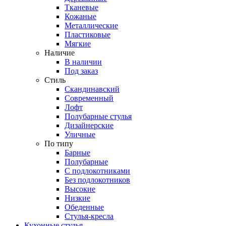
Тканевые
Кожаные
Металлические
Пластиковые
Мягкие
Наличие
В наличии
Под заказ
Стиль
Скандинавский
Современный
Лофт
Полубарные стулья
Дизайнерские
Уличные
По типу
Барные
Полубарные
С подлокотниками
Без подлокотников
Высокие
Низкие
Обеденные
Стулья-кресла
Кухонные стулья