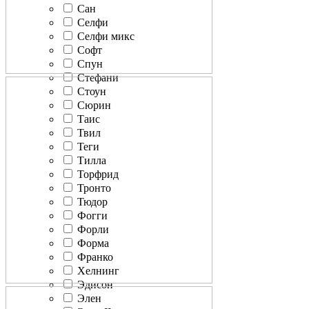
Сан
Селфи
Селфи микс
Софт
Спун
Стефани
Стоун
Сюрин
Таис
Твил
Теги
Тилла
Торфрид
Тронто
Тюдор
Фогги
Форли
Форма
Франко
Хелнинг
Эдисон
Элен