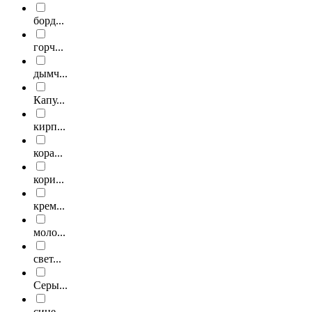
борд...
горч...
дымч...
Капу...
кирп...
кора...
кори...
крем...
моло...
свет...
Серы...
сине...