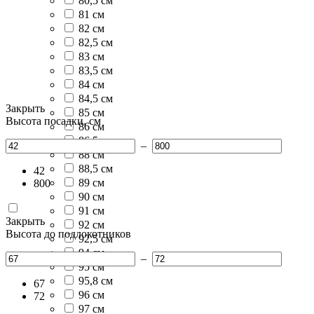
80,5 см
81 см
82 см
82,5 см
83 см
83,5 см
84 см
84,5 см
Закрыть
85 см
Высота посадки, см
86 см
86,5 см
–
88 см
88,5 см
42
89 см
800
90 см
91 см
Закрыть
92 см
Высота до подлокотников
92,5 см
94 см
–
95 см
95,8 см
67
96 см
72
97 см