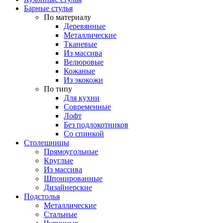
Барные стулья
По материалу
Деревянные
Металлические
Тканевые
Из массива
Велюровые
Кожаные
Из экокожи
По типу
Для кухни
Современные
Лофт
Без подлокотников
Со спинкой
Столешницы
Прямоугольные
Круглые
Из массива
Шпонированные
Дизайнерские
Подстолья
Металлические
Стальные