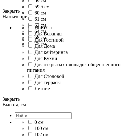
59 см
59,5 см
Закрыть
60 см
Назначение
61 см
62 см
HoReCa
64 см
Для Веранды
68 см
Для Гостиной
75 см
Для Дома
Для кейтеринга
Для Кухни
Для открытых площадок общественного
питания
Для Столовой
Для террасы
Летние
Закрыть
Высота, см
0 см
100 см
102 см