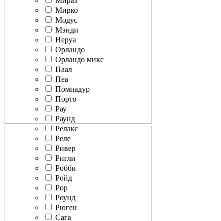
Мираз
Мирко
Модус
Мэнди
Неруа
Орландо
Орландо микс
Паал
Пеа
Помпадур
Порто
Рау
Раунд
Релакс
Реле
Ривер
Ригли
Робби
Ройд
Рор
Роунд
Рюген
Сага