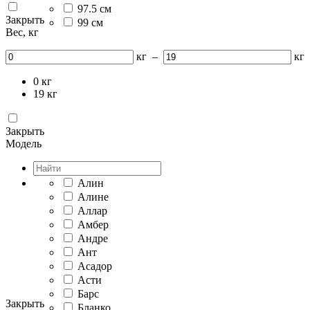
97.5 см
Закрыть
99 см
Вес, кг
кг
–
кг
0
кг
19
кг
Закрыть
Модель
Алин
Алине
Аллар
Амбер
Андре
Ант
Асадор
Асти
Барс
Закрыть
Бланко